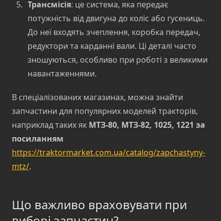
Трансмісія
: це система, яка передає
потужність від двигуна до коліс або гусениць.
До неї входять зчеплення, коробка передач,
редуктори та карданні вали. Ці деталі часто
зношуються, особливо при роботі з великими
навантаженнями.
В спеціалізованих магазинах, можна знайти
запчастини для популярних моделей тракторів,
наприклад таких як
МТЗ-80, МТЗ-82, 1025, 1221 за
посиланням
https://traktormarket.com.ua/catalog/zapchastyny-
mtz/
.
Що важливо враховувати при
виборі запчастин?