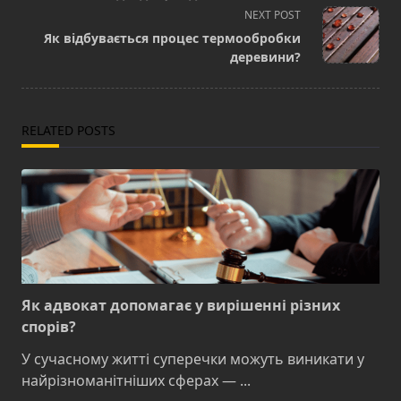
screen-
NEXT POST
reader-
Як відбувається процес термообробки
text">Page</span>
деревини?
RELATED POSTS
Як адвокат допомагає у вирішенні різних
спорів?
У сучасному житті суперечки можуть виникати у
найрізноманітніших сферах —
...