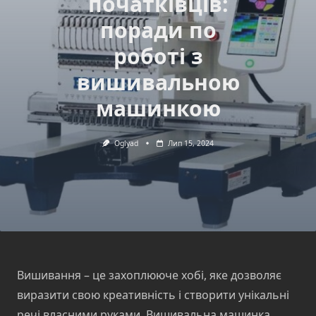
початківців:
поради по
роботі з
вишивальною
машинкою
Oglyad
Лип 15, 2024
Вишивання – це захоплююче хобі, яке дозволяє
виразити свою креативність і створити унікальні
речі власними руками. Вишивальна машинка