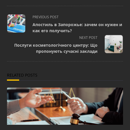
<span
PREVIOUS POST
class="nav-
Апостиль в Запорожье: зачем он нужен и
subtitle
как его получить?
screen-
NEXT POST
reader-
Послуги косметологічного центру: Що
text">Page</span>
пропонують сучасні заклади
RELATED POSTS