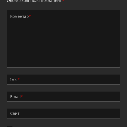
Обов’язкові поля позначені
*
Коментар
*
Ім'я
*
Email
*
Сайт