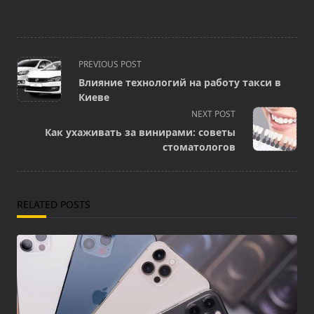
<span
PREVIOUS POST
class="nav-
Влияние технологий на работу такси в
subtitle
Киеве
screen-
NEXT POST
reader-
Как ухаживать за винирами: советы
text">Page</span>
стоматологов
RELATED POSTS