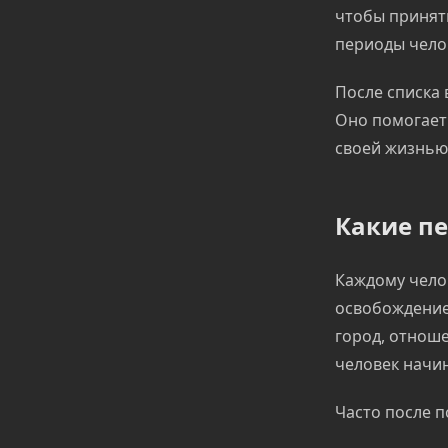
чтобы принят
периоды челов
После списка 
Оно помогает 
своей жизнью
Какие п
Каждому чело
освобождение 
город, отноше
человек начин
Часто после п