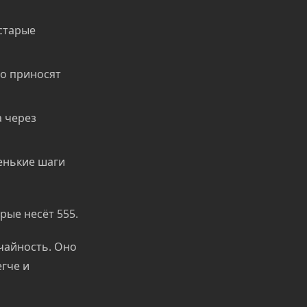
старые
то приносят
а через
енькие шаги
рые несёт 555.
учайность. Оно
егче и