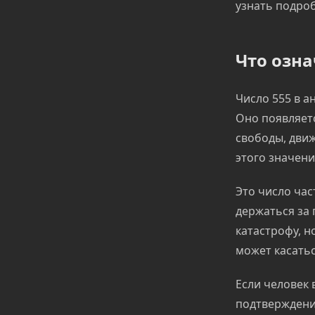
узнать подроб
Что озна
Число 555 в 
Оно появляетс
свободы, движ
этого значени
Это число час
держаться за 
катастрофу, н
может касатьс
Если человек 
подтверждение