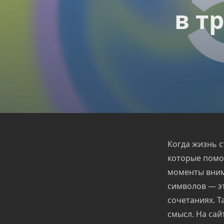
в т
Когда жизнь с
которые помог
моменты вним
символов — эт
сочетаниях. Т
смысл. На сай