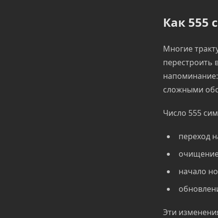
Как 555 
Многие тракту
перестроить в
напоминание: 
сложными обс
Число 555 сим
переход н
очищение 
начало но
обновлени
Эти изменения