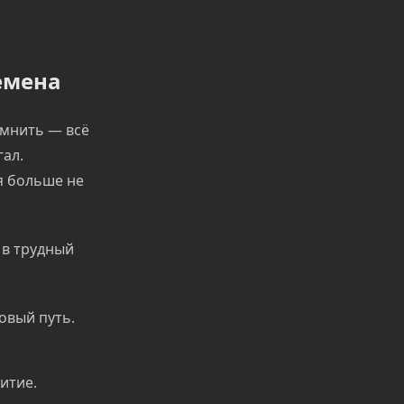
емена
омнить — всё
ал.
я больше не
 в трудный
овый путь.
итие.