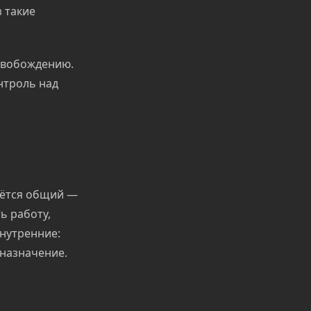
 такие
освобождению.
нтроль над
аётся общий —
ь работу,
внутренние:
дназначение.