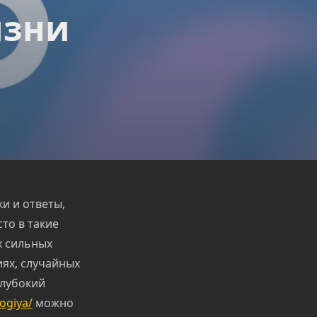
изни
и и ответы,
то в такие
х сильных
иях, случайных
глубокий
ogiya/
можно