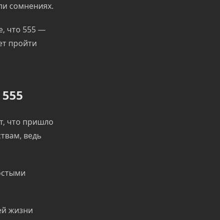
ли сомнениях.
, что 555 —
ет пройти
 555
т, что пришло
твам, ведь
остыми
ей жизни