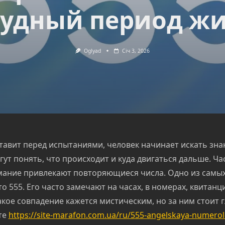
рудный период ж
Oglyad
Січ 3, 2026
тавит перед испытаниями, человек начинает искать знак
ут понять, что происходит и куда двигаться дальше. Час
ание привлекают повторяющиеся числа. Одно из самы
о 555. Его часто замечают на часах, в номерах, квитанц
акое совпадение кажется мистическим, но за ним стоит 
те
https://site-marafon.com.ua/ru/555-angelskaya-numerol