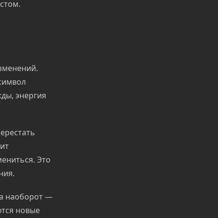
стом.
зменений.
 символ
ды, энергия
перестать
лит
ениться. Это
ния.
 а наоборот —
ются новые