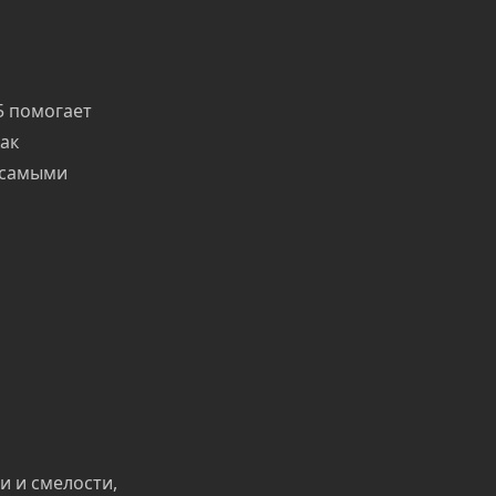
5 помогает
ак
с самыми
и и смелости,