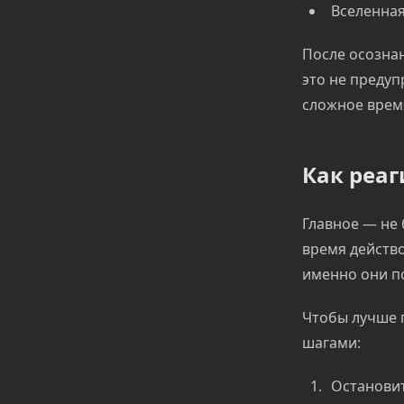
Вселенная
После осознан
это не предуп
сложное врем
Как реаг
Главное — не 
время действо
именно они п
Чтобы лучше 
шагами:
Остановит