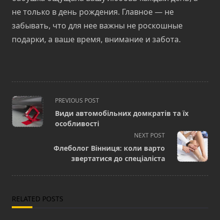
не только в день рождения. Главное — не
забывать, что для нее важны не роскошные
подарки, а ваше время, внимание и забота.
<span
PREVIOUS POST
class="nav-
Види автомобільних домкратів та їх
subtitle
особливості
screen-
NEXT POST
reader-
Флеболог Вінниця: коли варто
text">Page</span>
звертатися до спеціаліста
RELATED POSTS