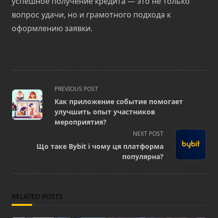
успешное получение кредита — это не только
вопрос удачи, но и грамотного подхода к
оформлению заявки.
<span
PREVIOUS POST
class="nav-
Как приложение событие помогает
subtitle
улучшить опыт участников
screen-
мероприятия?
reader-
NEXT POST
text">Page</span>
Що таке Bybit і чому ця платформа
популярна?
RELATED POSTS