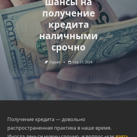
шансы на
получение
кредита
наличными
срочно
Oglyad
Сер 27, 2024
Получение кредита — довольно
распространенная практика в наше время.
Иногда деньги нужны срочно, и вопрос «как
взять