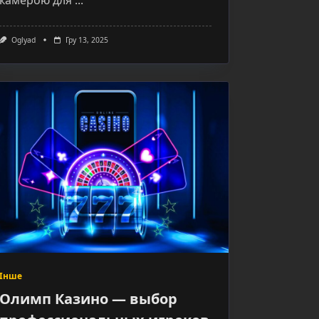
камерою для
...
Oglyad
Гру 13, 2025
Інше
Олимп Казино — выбор