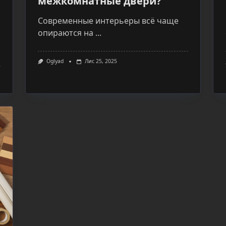
межкомнатные двери?
Современные интерьеры всё чаще
опираются на
...
Oglyad
Лис 25, 2025